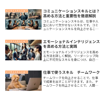
転職で有利になる面接の対策についてご
紹介します。
コミュニケーションスキルとは？
ビジネススキルとは？
高める方法と重要性を徹底解説
コミュニケーションスキルは、仕事や人
生において欠かせないスキルです。コミ
ュニケーションスキルを向上させること
で、より良い人生を送ることができるで
しょう。
エモーショナルインテリジェンス
ビジネススキルとは？
を高める方法と実践
エモーショナルインテリジェンスを高め
る方法を詳しく解説。リーダーシップ向
上に不可欠なスキルを身につけ、自己管
理や共感力を養うための具体的なステッ
プを学べます。
仕事で使うスキル チームワーク
ビジネススキルとは？
チームワークを向上させることで、仕事
で成果を出すことができます。また、チ
ームワークを向上させることで、人間関
係を円滑にすることができます。さら
に、チームワークを向上させることで、
人生をより豊かにすることができます。