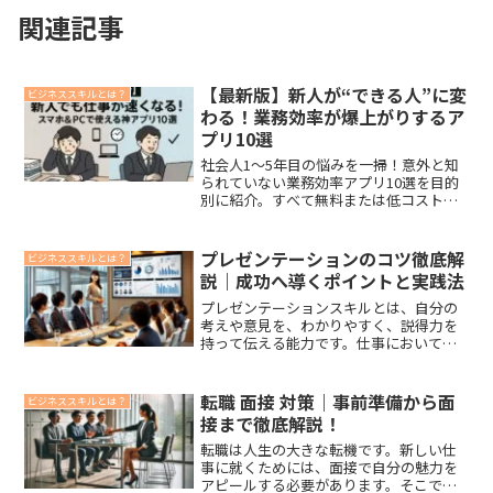
関連記事
【最新版】新人が“できる人”に変
ビジネススキルとは？
わる！業務効率が爆上がりするア
プリ10選
社会人1〜5年目の悩みを一掃！意外と知
られていない業務効率アプリ10選を目的
別に紹介。すべて無料または低コスト。
「自分にはまだ早いかも」と思ったあな
たにこそ、まず1つ導入してみてほしい。
できる人は、“知っている人”です。
プレゼンテーションのコツ徹底解
ビジネススキルとは？
説｜成功へ導くポイントと実践法
プレゼンテーションスキルとは、自分の
考えや意見を、わかりやすく、説得力を
持って伝える能力です。仕事において
は、プレゼンテーションスキルが非常に
重要です。
転職 面接 対策｜事前準備から面
ビジネススキルとは？
接まで徹底解説！
転職は人生の大きな転機です。新しい仕
事に就くためには、面接で自分の魅力を
アピールする必要があります。そこで、