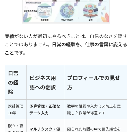
実績がない人が最初にやるべきことは、自信のなさを隠す
ことではありません。
日常の経験を、仕事の言葉に変える
こと
です。
日常
ビジネス用
プロフィールでの見せ
の経
語への翻訳
方
験
家計管理
予算管理・正確な
数字の確認や入力ミス防止を意
10年
データ入力
識した作業が得意です
献立・育
マルチタスク・優
限られた時間の中で優先順位を