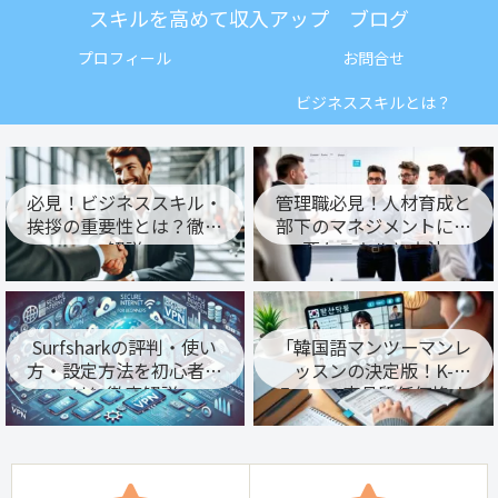
スキルを高めて収入アップ ブログ
プロフィール
お問合せ
ビジネススキルとは？
必見！ビジネススキル・
管理職必見！人材育成と
挨拶の重要性とは？徹底
部下のマネジメントに必
解説
要なスキルと方法
Surfsharkの評判・使い
「韓国語マンツーマンレ
方・設定方法を初心者向
ッスンの決定版！K-
けに徹底解説
Francの高品質低価格オ
ンライン授業」