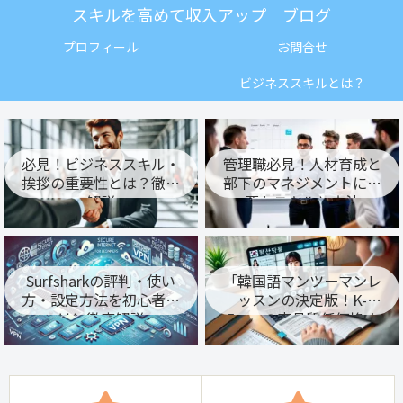
スキルを高めて収入アップ ブログ
プロフィール
お問合せ
ビジネススキルとは？
必見！ビジネススキル・
管理職必見！人材育成と
挨拶の重要性とは？徹底
部下のマネジメントに必
解説
要なスキルと方法
Surfsharkの評判・使い
「韓国語マンツーマンレ
方・設定方法を初心者向
ッスンの決定版！K-
けに徹底解説
Francの高品質低価格オ
ンライン授業」