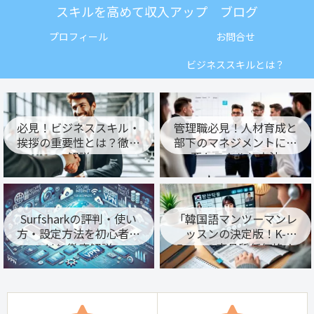
スキルを高めて収入アップ ブログ
プロフィール
お問合せ
ビジネススキルとは？
必見！ビジネススキル・
管理職必見！人材育成と
挨拶の重要性とは？徹底
部下のマネジメントに必
解説
要なスキルと方法
Surfsharkの評判・使い
「韓国語マンツーマンレ
方・設定方法を初心者向
ッスンの決定版！K-
けに徹底解説
Francの高品質低価格オ
ンライン授業」